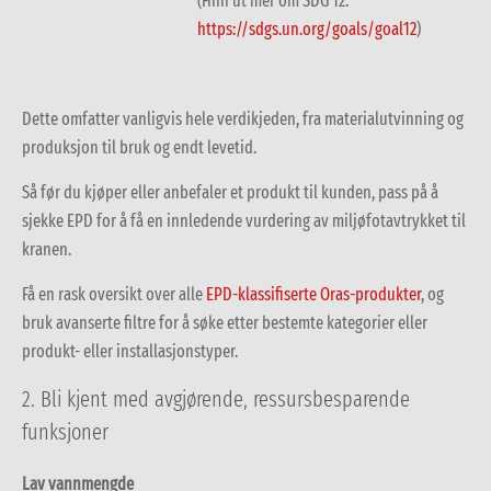
(Finn ut mer om SDG 12:
https://sdgs.un.org/goals/goal12
)
Dette omfatter vanligvis hele verdikjeden, fra materialutvinning og
produksjon til bruk og endt levetid.
Så før du kjøper eller anbefaler et produkt til kunden, pass på å
sjekke EPD for å få en innledende vurdering av miljøfotavtrykket til
kranen.
Få en rask oversikt over alle
EPD-klassifiserte Oras-produkter
,
og
bruk avanserte filtre for å søke etter bestemte kategorier eller
produkt- eller installasjonstyper.
2.
Bli kjent med avgjørende, ressursbesparende
funksjoner
Lav vannmengde