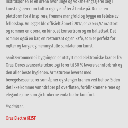
institusjonen er en arena hvor unge og voksne engasjerer seg i
kunst og lærer om kultur og nye måter å tenke på. Den er en
plattform for å inspirere, fremme mangfold og bygge en følelse av
fellesskap. Anlegget ble offisielt åpnet i 2017, er 23 544,97 m2 stort
og rommer en opera, en kino, et konsertrom og en ballettsal. Det
rommer også en bar, en restaurant og en kafé, som er perfekt for
møter og lange og meningsfulle samtaler om kunst.
Sanitærrommene i bygningen er utstyrt med elektroniske kraner fra
Oras. Deres avanserte teknologi fører til 50 % lavere vannforbruk og
den aller beste hygienen. Armaturene leveres med
bevegelsessensorer som åpner og stenger kranen ved behov. Siden
det ikke kommer vanndråper på overflaten, forblir kranene rene og
elegante, noe som gir brukerne enda bedre komfort.
Produkter:
Oras Electra 6125F