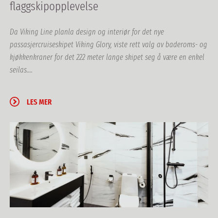
flaggskipopplevelse
Da Viking Line planla design og interiør for det nye
passasjercruiseskipet Viking Glory, viste rett valg av baderoms- og
kjøkkenkraner for det 222 meter lange skipet seg å være en enkel
seilas....
LES MER