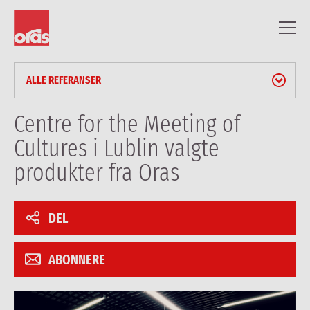
ALLE REFERANSER
NYHETER & PRESSEMELDINGER
Centre for the Meeting of
Cultures i Lublin valgte
BLOGG
produkter fra Oras
ARTIKLER FOR FAGFOLK
DEL
REFERANSER
ABONNERE