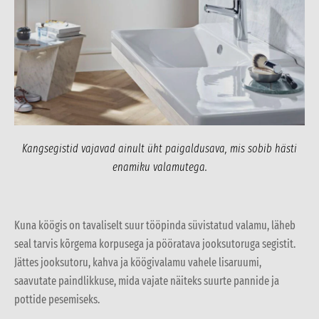
Kangsegistid vajavad ainult üht paigaldusava, mis sobib hästi
enamiku valamutega.
Kuna köögis on tavaliselt suur tööpinda süvistatud valamu, läheb
seal tarvis kõrgema korpusega ja pööratava jooksutoruga segistit.
Jättes jooksutoru, kahva ja köögivalamu vahele lisaruumi,
saavutate paindlikkuse, mida vajate näiteks suurte pannide ja
pottide pesemiseks.