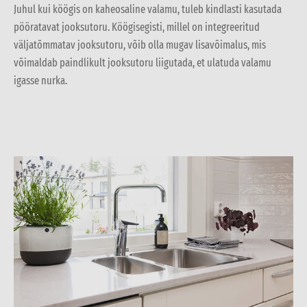
Juhul kui köögis on kaheosaline valamu, tuleb kindlasti kasutada
pööratavat jooksutoru. Köögisegisti, millel on integreeritud
väljatõmmatav jooksutoru, võib olla mugav lisavõimalus, mis
võimaldab paindlikult jooksutoru liigutada, et ulatuda valamu
igasse nurka.