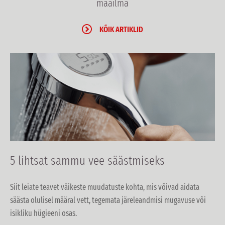
maailma
KÕIK ARTIKLID
5 lihtsat sammu vee säästmiseks
Siit leiate teavet väikeste muudatuste kohta, mis võivad aidata
säästa olulisel määral vett, tegemata järeleandmisi mugavuse või
isikliku hügieeni osas.