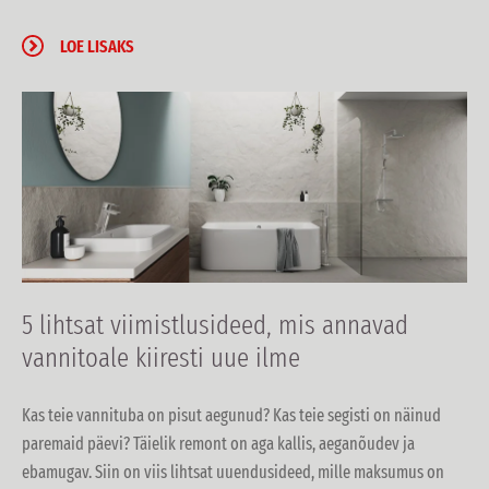
LOE LISAKS
5 lihtsat viimistlusideed, mis annavad
vannitoale kiiresti uue ilme
Kas teie vannituba on pisut aegunud? Kas teie segisti on näinud
paremaid päevi? Täielik remont on aga kallis, aeganõudev ja
ebamugav. Siin on viis lihtsat uuendusideed, mille maksumus on