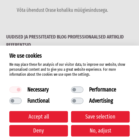
Võta ühendust Orase kohaliku müügiesindusega.
UUDISED JA PRESSITEATED
BLOG
PROFESSIONAALSED ARTIKLID
REFERENTSID
We use cookies
We may place these for analysis of our visitor data, to improve our website, show
personalised content and to give you a great website experience. For more
information about the cookies we use open the settings.
© 2026 ORAS LTD.
Necessary
Performance
Functional
Advertising
Kasutustingimused
Accept all
Save selection
Küpsiste kasutamise tingimused
Deny
No, adjust
Privaatsusteade