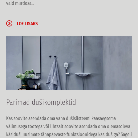
vaid murdosa...
LOE LISAKS
Parimad dušikomplektid
Kas soovite asendada oma vana dušisüsteemi kaasaegsema
välimusega tootega või lihtsalt soovite asendada oma olemasoleva
käsiduši uusimate tänapäevaste funktsioonidega käsidušiga? Sageli