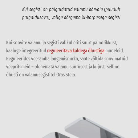
Kui segisti on paigaldatud valamu kõrvale (puudub
paigaldusava), valige kõrgema XL-korpusega segisti
Kui soovite valamu ja segisti valikul eriti suurt paindlikkust,
kaaluge integreeritud
reguleeritava kaldega õhustiga
mudeleid.
Reguleerides veesamba langemisnurka, saate vältida soovimatuid
veepritsmeid – olenemata valamu suurusest ja kujust. Selline
õhusti on valamusegistitel Oras Stela.