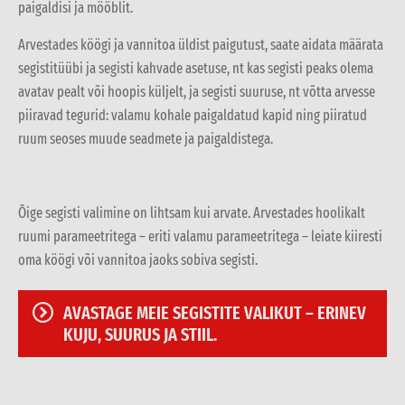
paigaldisi ja mööblit.
Arvestades köögi ja vannitoa üldist paigutust, saate aidata määrata
segistitüübi ja segisti kahvade asetuse, nt kas segisti peaks olema
avatav pealt või hoopis küljelt, ja segisti suuruse, nt võtta arvesse
piiravad tegurid: valamu kohale paigaldatud kapid ning piiratud
ruum seoses muude seadmete ja paigaldistega.
Õige segisti valimine on lihtsam kui arvate. Arvestades hoolikalt
ruumi parameetritega – eriti valamu parameetritega – leiate kiiresti
oma köögi või vannitoa jaoks sobiva segisti.
AVASTAGE MEIE SEGISTITE VALIKUT – ERINEV
KUJU, SUURUS JA STIIL.