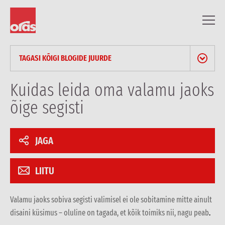
TAGASI KÕIGI BLOGIDE JUURDE
UUDISED JA PRESSITEATED
Kuidas leida oma valamu jaoks
õige segisti
BLOG
PROFESSIONAALSED ARTIKLID
JAGA
REFERENTSID
LIITU
Valamu jaoks sobiva segisti valimisel ei ole sobitamine mitte ainult
disaini küsimus – oluline on tagada, et kõik toimiks nii, nagu peab
.