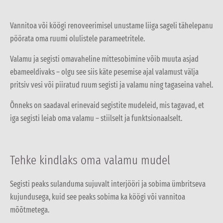
Vannitoa või köögi renoveerimisel unustame liiga sageli tähelepanu
pöörata oma ruumi olulistele parameetritele.
Valamu ja segisti omavaheline mittesobimine võib muuta asjad
ebameeldivaks – olgu see siis käte pesemise ajal valamust välja
pritsiv vesi või piiratud ruum segisti ja valamu ning tagaseina vahel.
Õnneks on saadaval erinevaid segistite mudeleid, mis tagavad, et
iga segisti leiab oma valamu – stiilselt ja funktsionaalselt.
Tehke kindlaks oma valamu mudel
Segisti peaks sulanduma sujuvalt interjööri ja sobima ümbritseva
kujundusega, kuid see peaks sobima ka köögi või vannitoa
mõõtmetega.