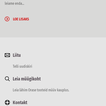
leiame enda...
LOE LISAKS
Liitu
Telli uudiskiri
Leia müügikoht
Leia lähim Orase tooteid müüv kauplus.
Kontakt