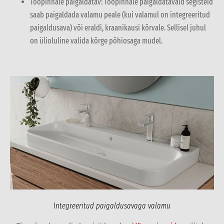
Tööpinnale paigaldatav: Tööpinnale paigaldatavaid segisteid
saab paigaldada valamu peale (kui valamul on integreeritud
paigaldusava) või eraldi, kraanikausi kõrvale. Sellisel juhul
on ülioluline valida kõrge põhiosaga mudel.
Integreeritud paigaldusavaga valamu