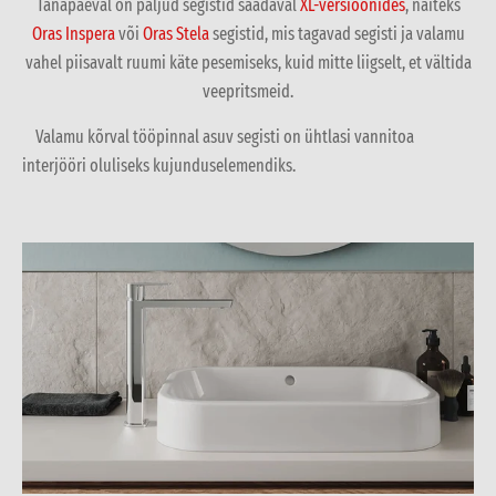
Tänapäeval on paljud segistid saadaval
XL-versioonides
, näiteks
Oras Inspera
või
Oras Stela
segistid, mis tagavad segisti ja valamu
vahel piisavalt ruumi käte pesemiseks, kuid mitte liigselt, et vältida
veepritsmeid.
Valamu kõrval tööpinnal asuv segisti on ühtlasi vannitoa
interjööri oluliseks kujunduselemendiks.