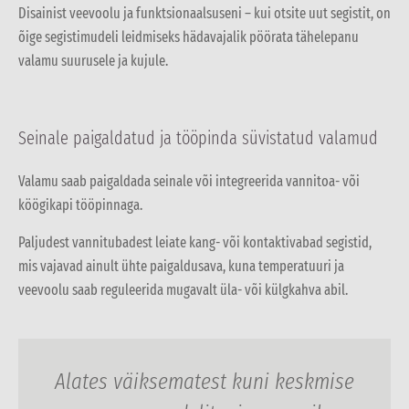
Disainist veevoolu ja funktsionaalsuseni – kui otsite uut segistit, on
õige segistimudeli leidmiseks hädavajalik pöörata tähelepanu
valamu suurusele ja kujule.
Seinale paigaldatud ja tööpinda süvistatud valamud
Valamu saab paigaldada seinale või integreerida vannitoa- või
köögikapi tööpinnaga.
Paljudest vannitubadest leiate kang- või kontaktivabad segistid,
mis vajavad ainult ühte paigaldusava, kuna temperatuuri ja
veevoolu saab reguleerida mugavalt üla- või külgkahva abil.
Alates väiksematest kuni keskmise