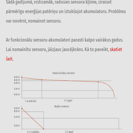
Šādā gadījumā, visticamāk, radusies sensora kļūme, izraisot
pārmērīgu enerģijas patēriņu un iztukšojot akumulatoru. Problēmu
var novērst, nomainot sensoru.
Ar funkcionālu sensoru akumulatori parasti kalpo vairākus gadus.
Lai nomainītu sensoru, jāizjauc jaucējkrāns. Kā to paveikt,
skatiet
šeit.