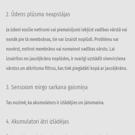
2. Ūdens plūsma neapstājas
Ja ūdenī esošie netīrumi vai piemaisījumi iekļūst vadības vārstā vai
nonāk pie tā membrānas, tie var izraisīt noplūdi. Problēmu var
novērst, notīrot membrānu vai nomainot vadības vārstu. Lai
izvairītos no jaucējkrānu noplūdes, ir svarīgi uzstādīt vienvirziena
vārstus un atkritumu filtrus, kas tiek piegādāti kopā ar jaucējkrānu.
3. Sensoram mirgo sarkana gaismiņa
Tas nozīmē, ka akumulators ir izlādējies un jānomaina.
4. Akumulatori ātri izlādējas