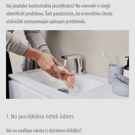
Vai jāsalabo bezkontakta jaucējkrāns? Ne vienmēr ir viegli
identificēt problēmu. Šeit pastāstīsim, kā orientēties četrās
visbiežāk sastopamajās apkopes problēmās.
1. No jaucējkrāna netek ūdens
Vai no vadības vārsta ir dzirdams klikšķis?