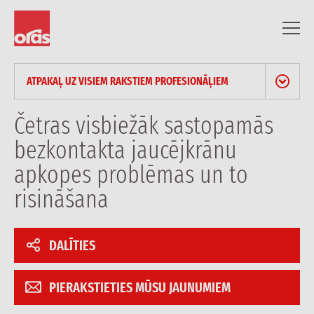
ATPAKAĻ UZ VISIEM RAKSTIEM PROFESIONĀĻIEM
JAUNUMI & PRESES RELĪZES
Četras visbiežāk sastopamās
bezkontakta jaucējkrānu
BLOGS
apkopes problēmas un to
RAKSTI PROFESIONĀĻIEM
risināšana
ATSAUCES
DALĪTIES
PIERAKSTIETIES MŪSU JAUNUMIEM