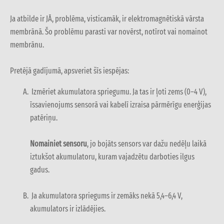
Ja atbilde ir JĀ, problēma, visticamāk, ir elektromagnētiskā vārsta
membrānā. Šo problēmu parasti var novērst, notīrot vai nomainot
membrānu.
Pretējā gadījumā, apsveriet šīs iespējas:
Izmēriet akumulatora spriegumu. Ja tas ir ļoti zems (0–4 V),
īssavienojums sensorā vai kabelī izraisa pārmērīgu enerģijas
patēriņu.
Nomainiet sensoru
, jo bojāts sensors var dažu nedēļu laikā
iztukšot akumulatoru, kuram vajadzētu darboties ilgus
gadus.
Ja akumulatora spriegums ir zemāks nekā 5,4–6,4 V,
akumulators ir izlādējies.