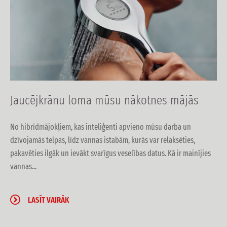
Jaucējkrānu loma mūsu nākotnes mājās
No hibrīdmājokļiem, kas inteliģenti apvieno mūsu darba un
dzīvojamās telpas, līdz vannas istabām, kurās var relaksēties,
pakavēties ilgāk un ievākt svarīgus veselības datus. Kā ir mainījies
vannas...
LASĪT VAIRĀK