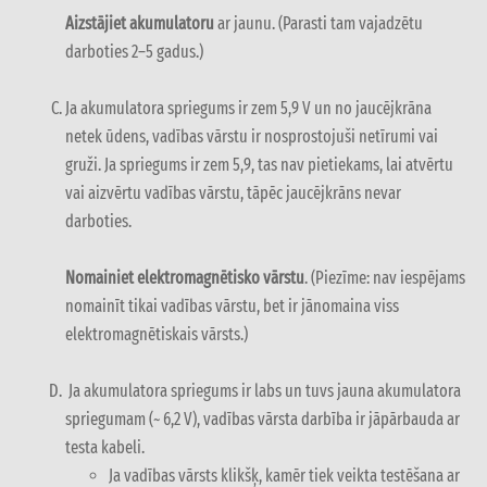
Aizstājiet akumulatoru
ar jaunu. (Parasti tam vajadzētu
darboties 2–5 gadus.)
Ja akumulatora spriegums ir zem 5,9 V un no jaucējkrāna
netek ūdens, vadības vārstu ir nosprostojuši netīrumi vai
gruži. Ja spriegums ir zem 5,9, tas nav pietiekams, lai atvērtu
vai aizvērtu vadības vārstu, tāpēc jaucējkrāns nevar
darboties.
Nomainiet elektromagnētisko vārstu
. (Piezīme: nav iespējams
nomainīt tikai vadības vārstu, bet ir jānomaina viss
elektromagnētiskais vārsts.)
Ja akumulatora spriegums ir labs un tuvs jauna akumulatora
spriegumam (~ 6,2 V), vadības vārsta darbība ir jāpārbauda ar
testa kabeli.
Ja vadības vārsts klikšķ, kamēr tiek veikta testēšana ar