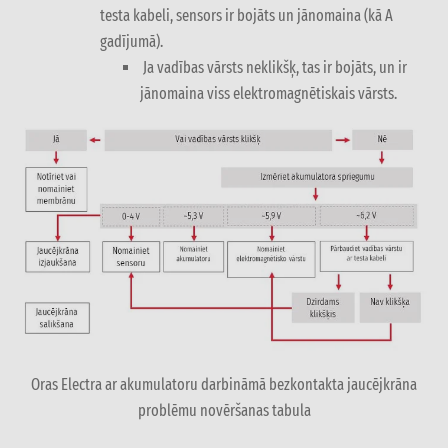
testa kabeli, sensors ir bojāts un jānomaina (kā A
gadījumā).
Ja vadības vārsts neklikšķ, tas ir bojāts, un ir
jānomaina viss elektromagnētiskais vārsts.
Oras Electra ar akumulatoru darbināmā bezkontakta jaucējkrāna
problēmu novēršanas tabula