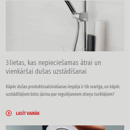
3 lietas, kas nepieciešamas ātrai un
vienkāršai dušas uzstādīšanai
Kāpēc dušas
produktu
saīsināšanas iespēja ir tik svarīga, un kāpēc
uzstādītājiem būtu jāzina par regulējamiem stieņu turētājiem?
LASĪT VAIRĀK