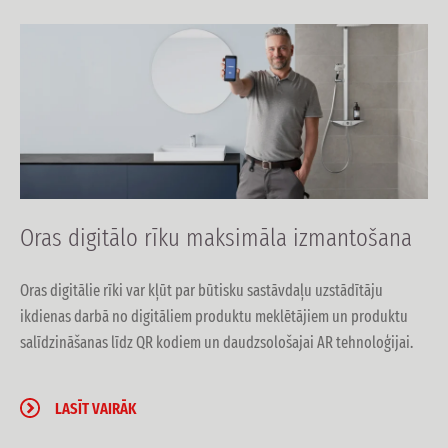
Oras digitālo rīku maksimāla izmantošana
Oras digitālie rīki var kļūt par būtisku sastāvdaļu uzstādītāju
ikdienas darbā no digitāliem produktu meklētājiem un produktu
salīdzināšanas līdz QR kodiem un daudzsološajai AR tehnoloģijai.
LASĪT VAIRĀK