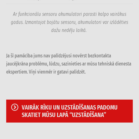
Ar funkcionālu sensoru akumulatori parasti kalpo vairākus
gadus. Izmantojot bojātu sensoru, akumulatori var izlādēties
dažu nedēļu laikā.
Ja šī pamācība jums nav palīdzējusi novērst bezkontakta
jaucējkrāna problēmu, lūdzu, sazinieties ar mūsu tehniskā dienesta
ekspertiem. Viņi vienmēr ir gatavi palīdzēt.
VAIRĀK RĪKU UN UZSTĀDĪŠANAS PADOMU
SKATIET MŪSU LAPĀ “UZSTĀDĪŠANA”