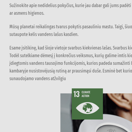
Sužinokite apie nedidelius pokyčius, kurie jau dabar gali jums padė
ar asmens higienos.
Mūsų planetai reikalingas tvarus pokytis pasauliniu mastu. Taigi, šiu
sutaupote kelis vandens lašus kasdien.
Esame įsitikinę, kad šioje vietoje svarbus kiekvienas lašas. Svarbus 
Todėl sutelkiame dėmesį į konkrečius veiksmus, kurių galime imtis k
įdiegtomis vandens tausojimo funkcijomis, kurios padeda sumažinti 
kambaryje nusistovėjusią rutiną ar prausimąsi duše. Esminė bet kur
sunaudojamo vandens atžvilgiu