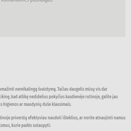
mažinti nereikalingą švaistymą. Tačiau daugelis mūsų vis dar
kinę, kad atlikę nedidelius pokyčius kasdienėje rutinoje, galite jau
ns higienos ar maudynių duše klausimais.
inoje priverstų efektyviau naudoti išteklius, ar norite atnaujinti namus
smus, kurie padės sutaupyti: