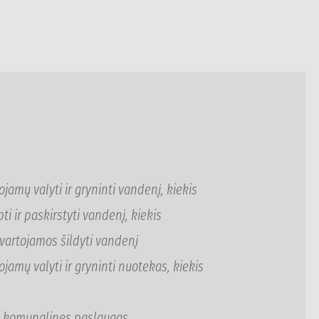
mų valyti ir gryninti vandenį, kiekis
i ir paskirstyti vandenį, kiekis
uvartojamos šildyti vandenį
mų valyti ir gryninti nuotekas, kiekis
už komunalines paslaugas