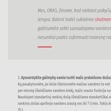
Mes, ORAS, žinome, kad siekiant pokyčių 
lengva. Būtent todėl sukūrėme
skaitmen
galėtumėte sekti sunaudojamo vandens ir 
nesunkiai padės suformuoti tvaresnę ru
3.
Apsvarstykite galimybę namie turėti mažo pralaidumo dušu
Ką pasakytumėte, jei duše išleistumėte mažiau vandens to net
per minutę išleidžiamo vandens kiekį, mažo srauto funkcija s
Naudojant standartinį rankinį dušą išleidžiama standartiškai a
rankinis dušas apriboja vandens srautą vos iki 7 l/min. Tokiu
25 l.