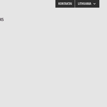
KONTAKTAI
LITHUANIA
ENGLISH
MS
FINLAND
SWEDEN
NORWAY
DENMARK
POLAND
RUSSIA
ESTONIA
LATVIA
LITHUANIA
UKRAINE