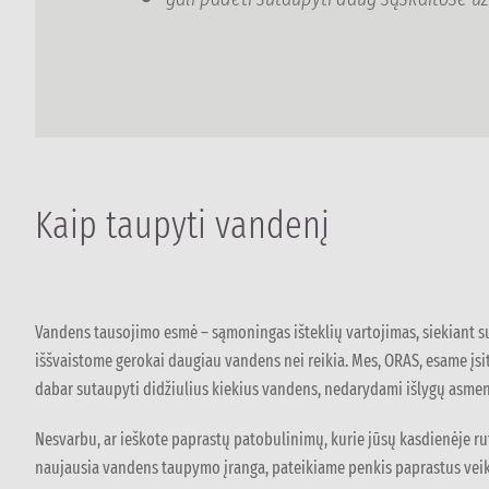
Kaip taupyti vandenį
Vandens tausojimo esmė – sąmoningas išteklių vartojimas, siekiant su
iššvaistome gerokai daugiau vandens nei reikia. Mes, ORAS, esame įsiti
dabar sutaupyti didžiulius kiekius vandens, nedarydami išlygų asme
Nesvarbu, ar ieškote paprastų patobulinimų, kurie jūsų kasdienėje rut
naujausia vandens taupymo įranga, pateikiame penkis paprastus veik