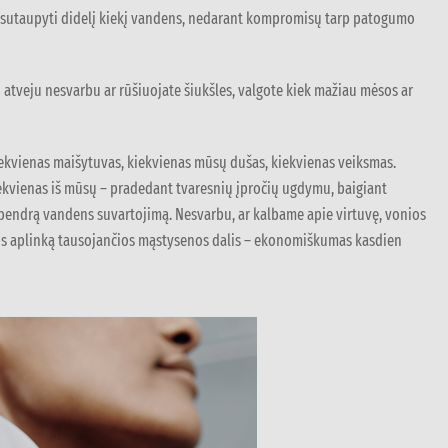
ti sutaupyti didelį kiekį vandens, nedarant kompromisų tarp patogumo
o atveju nesvarbu ar rūšiuojate šiukšles, valgote kiek mažiau mėsos ar
kiekvienas maišytuvas, kiekvienas mūsų dušas, kiekvienas veiksmas.
iekvienas iš mūsų – pradedant tvaresnių įpročių ugdymu, baigiant
bendrą vandens suvartojimą. Nesvarbu, ar kalbame apie virtuvę, vonios
ios aplinką tausojančios mąstysenos dalis – ekonomiškumas kasdien