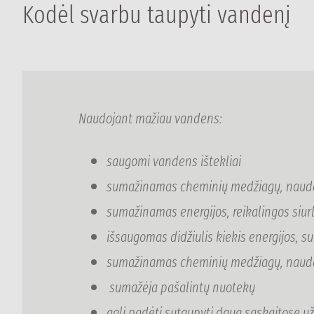
Kodėl svarbu taupyti vandenį
Naudojant mažiau vandens:
saugomi vandens ištekliai
sumažinamas cheminių medžiagų, naudoja
sumažinamas energijos, reikalingos siurbt
išsaugomas didžiulis kiekis energijos, s
sumažinamas cheminių medžiagų, naudoja
sumažėja pašalintų nuotekų
gali padėti sutaupyti daug sąskaitose 