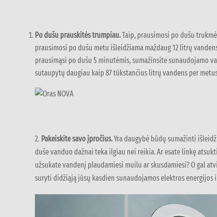
Po dušu prauskitės trumpiau.
Taip, prausimosi po dušu trukmė 
prausimosi po dušu metu išleidžiama maždaug 12 litrų vandens
prausimąsi po dušu 5 minutėmis, sumažinsite sunaudojamo vand
sutaupytų daugiau kaip 87 tūkstančius litrų vandens per metus
2.
Pakeiskite savo įpročius.
Yra daugybė būdų sumažinti išleidž
duše vanduo dažnai teka ilgiau nei reikia. Ar esate linkę atsukti
užsukate vandenį plaudamiesi muilu ar skusdamiesi? O gal atvirk
suryti didžiąją jūsų kasdien sunaudojamos elektros energijos i