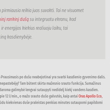
pirmiausia reikia juos suvokti. Tai ne visuomet
inį rankinį dušą
su integruotu ekranu, kad
energijos kiekius realiuoju laiku, tai
tiną kasdienybėje.
s
Prausimasis po dušu neabejotinai yra svarbi kasdienio gyvenimo dalis.
 nepastebėję? Tam būtent skirta mažesnio srauto funkcija. Sumažinus
udaroma galimybė lengvai sutaupyti nedidelį kiekį vandens kasdien.
pie 12 l/min., o mažo srauto dušo galvutės, kaip antai
Oras Apollo Eco
,
 būdu kiekvienas duše praleistas penkias minutes sutaupomi papildomi