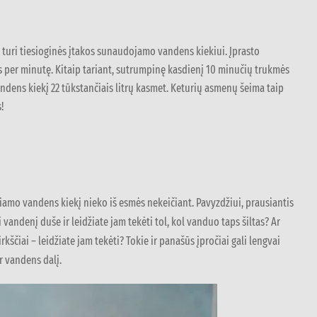
turi tiesioginės įtakos sunaudojamo vandens kiekiui. Įprasto
 per minutę. Kitaip tariant, sutrumpinę kasdienį 10 minučių trukmės
ens kiekį 22 tūkstančiais litrų kasmet. Keturių asmenų šeima taip
!
iamo vandens kiekį nieko iš esmės nekeičiant. Pavyzdžiui, prausiantis
 vandenį duše ir leidžiate jam tekėti tol, kol vanduo taps šiltas? Ar
ščiai – leidžiate jam tekėti? Tokie ir panašūs įpročiai gali lengvai
r vandens dalį.