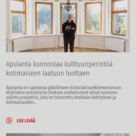
Apulanta kunnostaa kulttuuriperintöä
kotimaiseen laatuun luottaen
Apulanta on saamassa päätökseen
historiallisen
Niemenrannan
klubital
on entisöinnin
.
Ora
ksen
vesikalusteet
olivat
luonteva
valinta projekti
in
, joka
on toteutettu kestävän kehityksen ja
kotimaisuuden...
LUE LISÄÄ