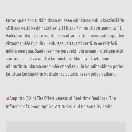
Eurooppalaisen tutkimuksen mukaan suihkussa kuluu keskimäärin
45 litraa vettä keskimääräisellä 11 litraa / minuutti virtaamalla [1].
Vaikka suihkun kesto vaihtelee maittain, kuten myös suihkupäiden
virtaamamäärät, suihku kuluttaa valtavasti vettä. Ja merkittävä
määrä energiaa. Saadaksemme perspektiiviä asiaan – olettaen että
suurin osa meistä nauttii kuumista suihkuista – käytämme
minuutin suihkussa enemmän energiaa kuin kolmihenkinen perhe
kuluttaa keskimäärin kotitalonsa valaistukseen päivän aikana.
Amphiro (2014) The Effectiveness of Real-time Feedback: The
[1]
Influence of Demographics, Attitudes, and Personality Traits