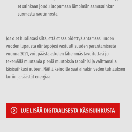
et suinkaan joudu luopumaan lämpimän aamusuihkun
suomasta nautinnosta.
Jos olet huolissasi siitä, että et saa pidettyä antamaasi uuden
vuoden lupausta elintapojesi vastuullisuuden parantamisesta
vuonna 2021, voit päästä askelen lähemmäs tavoitettasi jo
tekemällä muutamia pieniä muutoksia tapoihisi ja vaihtamalla
käsisuihkusi uuteen. Näillä keinoilla saat ainakin veden tuhlauksen
kuriin ja säästät energiaa!
LUE LISÄÄ DIGITAALISESTA KÄSISUIHKUSTA