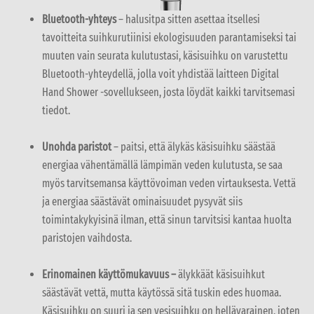
Bluetooth-yhteys
– halusitpa sitten asettaa itsellesi
tavoitteita suihkurutiinisi ekologisuuden parantamiseksi tai
muuten vain seurata kulutustasi, käsisuihku on varustettu
Bluetooth-yhteydellä, jolla voit yhdistää laitteen Digital
Hand Shower -sovellukseen, josta löydät kaikki tarvitsemasi
tiedot.
Unohda paristot
– paitsi, että älykäs käsisuihku säästää
energiaa vähentämällä lämpimän veden kulutusta, se saa
myös tarvitsemansa käyttövoiman veden virtauksesta. Vettä
ja energiaa säästävät ominaisuudet pysyvät siis
toimintakykyisinä ilman, että sinun tarvitsisi kantaa huolta
paristojen vaihdosta.
Erinomainen käyttömukavuus –
älykkäät käsisuihkut
säästävät vettä, mutta käytössä sitä tuskin edes huomaa.
Käsisuihku on suuri ja sen vesisuihku on hellävarainen, joten