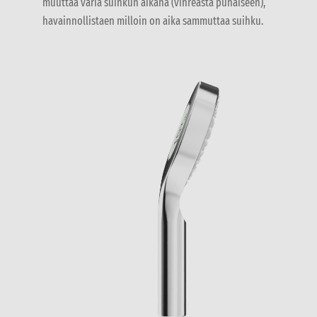
muuttaa väriä suihkun aikana (vihreästä punaiseen),
havainnollistaen milloin on aika sammuttaa suihku.