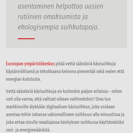
asentaminen helpottaa uusien
rutiinien omaksumista ja
ekologisempia suihkutapoja.
Euroopan ympäristökeskus
pitää vettä säästäviä käsisuihkuja
käytännöllisenä ja tehokkaana keinona pienentää sekä veden että
energian kulutusta.
Vettä säästäviä käsisuihkuja on kuitenkin paljon erilaisia – miten
voit olla varma, että valitset oikean vaihtoehdon? Oras tuo
markkinoille älykkään digitaalisen käsisuihkun, joka voidaan
asentaa mihin tahansa vakiomalliseen suihkuun alle minuutissa ja
joka antaa sinulle reaaliajassa käsityksen suihkussa käyttämästäsi
vesi- ja energiamäärästä.