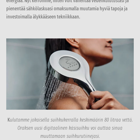
energiaa. Nyt kerromme, miten voit vähentää vedenkulutustasi ja
pienentää sähkölaskuasi omaksumalla muutamia hyviä tapoja ja
investoimalla älykkääseen tekniikkaan.
K
ulutamme jokaisella suihkukerralla keskimäärin 80 litraa vettä.
Oraksen uusi digitaalinen käsisuihku voi auttaa sinua
muuttamaan suihkurutiinejasi.