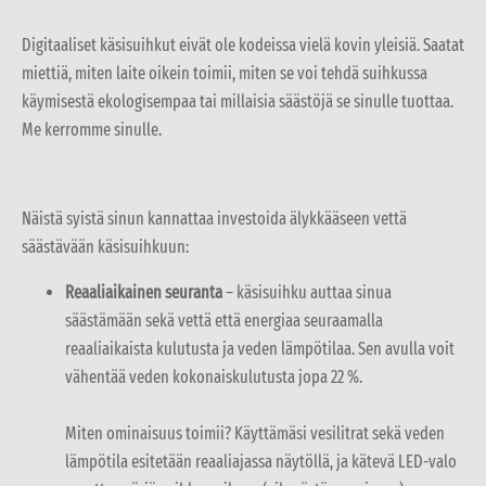
Digitaaliset käsisuihkut eivät ole kodeissa vielä kovin yleisiä. Saatat
miettiä, miten laite oikein toimii, miten se voi tehdä suihkussa
käymisestä ekologisempaa tai millaisia säästöjä se sinulle tuottaa.
Me kerromme sinulle.
Näistä syistä sinun kannattaa investoida älykkääseen vettä
säästävään käsisuihkuun:
Reaaliaikainen seuranta
– käsisuihku auttaa sinua
säästämään sekä vettä että energiaa seuraamalla
reaaliaikaista kulutusta ja veden lämpötilaa. Sen avulla voit
vähentää veden kokonaiskulutusta jopa 22 %.
Miten ominaisuus toimii? Käyttämäsi vesilitrat sekä veden
lämpötila esitetään reaaliajassa näytöllä, ja kätevä LED-valo