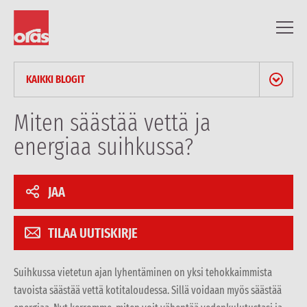
KAIKKI BLOGIT
UUTISET & LEHDISTÖTIEDOTTEET
Miten säästää vettä ja
energiaa suihkussa?
BLOGI
AMMATTILAISARTIKKELIT
JAA
REFERENSSIT
TILAA UUTISKIRJE
Suihkussa vietetun ajan lyhentäminen on yksi tehokkaimmista
tavoista säästää vettä kotitaloudessa. Sillä voidaan myös säästää