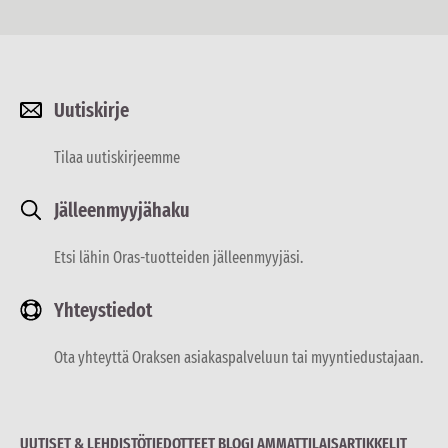
Uutiskirje
Tilaa uutiskirjeemme
Jälleenmyyjähaku
Etsi lähin Oras-tuotteiden jälleenmyyjäsi.
Yhteystiedot
Ota yhteyttä Oraksen asiakaspalveluun tai myyntiedustajaan.
UUTISET & LEHDISTÖTIEDOTTEET
BLOGI
AMMATTILAISARTIKKELIT