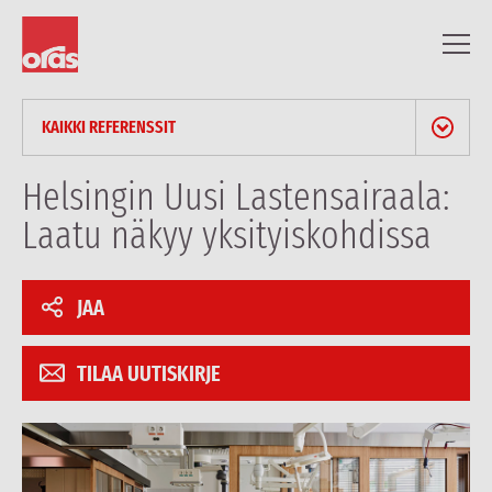
KAIKKI REFERENSSIT
UUTISET & LEHDISTÖTIEDOTTEET
Helsingin Uusi Lastensairaala:
Laatu näkyy yksityiskohdissa
BLOGI
AMMATTILAISARTIKKELIT
JAA
REFERENSSIT
TILAA UUTISKIRJE