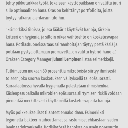
tehty pikkutarkkaa työtä. Jokaiseen käyttöpaikkaan on valittu juuri
sille optimaalinen hana. Oras on kehittänyt portfolioita, joista
löytyy ratkaisuja erilaisiin tiloihin.
"Esimerkiksi tiloissa, joissa lääkärit käyttävät hanoja, tärkein
kriteeri on hygienia, ja silloin oikea vaihtoehto on kosketusvapaa
hana. Potilashuoneissa taas sairaanhoitajan täytyy pestä käsiä ja
potilaan pystyä ottamaan juomavettä, on valittu hybridihanoja,"
Oraksen Category Manager
Juhani Lempinen
listaa esimerkkejä.
Tutkimusten mukaan 80 prosenttia mikrobeista siirtyy ihmisestä
toiseen joko suoran kosketuksen välityksellä tai epäsuorasti.
Sairaalaoloissa hyvällä hygienialla pelastetaan ihmishenkiä.
Käsienpesupaikalla mikrobien epäsuoraa siirtymisen riskiä voidaan
pienentää merkittävästi käyttämällä kosketusvapaita hanoja.
Myös poikkeukselliset tilanteet ennakoidaan. Esimerkiksi
legionella-bakteerin aiheuttamat sairastumiset ehkäistään veden
laminaarivirtauksella. Kotikäytössä hanoissa on usein poresuutin,