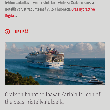
tehtiin vaikuttavia ympäristötekoja yhdessä Oraksen kanssa.
Hotellit varustivat yhteensä yli 270 huonetta
Oras Hydractiva
Digital
...
LUE LISÄÄ
Oraksen hanat seilaavat Karibialla Icon of
the Seas -risteilyaluksella