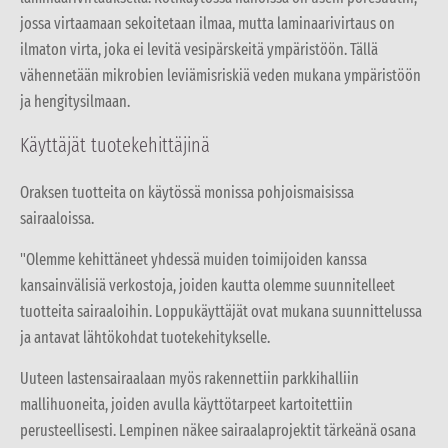
jossa virtaamaan sekoitetaan ilmaa, mutta laminaarivirtaus on
ilmaton virta, joka ei levitä vesipärskeitä ympäristöön. Tällä
vähennetään mikrobien leviämisriskiä veden mukana ympäristöön
ja hengitysilmaan.
Käyttäjät tuotekehittäjinä
Oraksen tuotteita on käytössä monissa pohjoismaisissa
sairaaloissa.
"Olemme kehittäneet yhdessä muiden toimijoiden kanssa
kansainvälisiä verkostoja, joiden kautta olemme suunnitelleet
tuotteita sairaaloihin. Loppukäyttäjät ovat mukana suunnittelussa
ja antavat lähtökohdat tuotekehitykselle.
Uuteen lastensairaalaan myös rakennettiin parkkihalliin
mallihuoneita, joiden avulla käyttötarpeet kartoitettiin
perusteellisesti. Lempinen näkee sairaalaprojektit tärkeänä osana