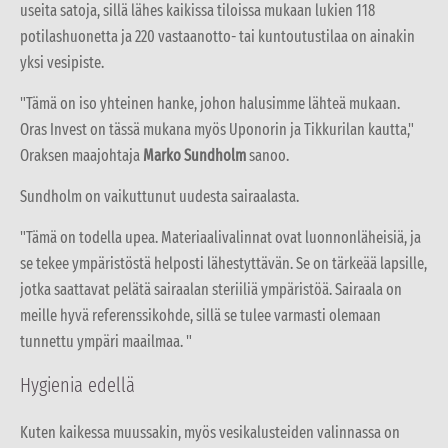
useita satoja, sillä lähes kaikissa tiloissa mukaan lukien 118
potilashuonetta ja 220 vastaanotto- tai kuntoutustilaa on ainakin
yksi vesipiste.
"Tämä on iso yhteinen hanke, johon halusimme lähteä mukaan.
Oras Invest on tässä mukana myös Uponorin ja Tikkurilan kautta,"
Oraksen maajohtaja
Marko Sundholm
sanoo.
Sundholm on vaikuttunut uudesta sairaalasta.
"Tämä on todella upea. Materiaalivalinnat ovat luonnonläheisiä, ja
se tekee ympäristöstä helposti lähestyttävän. Se on tärkeää lapsille,
jotka saattavat pelätä sairaalan steriiliä ympäristöä. Sairaala on
meille hyvä referenssikohde, sillä se tulee varmasti olemaan
tunnettu ympäri maailmaa. "
Hygienia edellä
Kuten kaikessa muussakin, myös vesikalusteiden valinnassa on