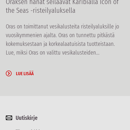
Oraksen hanat seilaavat Karibialla Icon of
the Seas -risteilyaluksella
Oras on toimittanut vesikalusteita risteilyaluksille jo
vuosikymmenien ajalta. Oras on tunnettu pitkästä
kokemuksestaan ja korkealaatuisista tuotteistaan.
Lue, miksi Oras on valittu vesikalusteiden...
LUE LISÄÄ
Uutiskirje