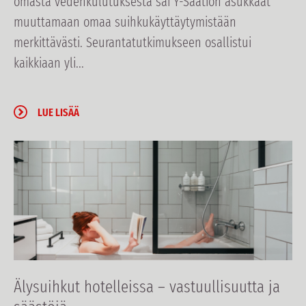
omasta vedenkulutuksesta sai Y-Säätiön asukkaat
muuttamaan omaa suihkukäyttäytymistään
merkittävästi. Seurantatutkimukseen osallistui
kaikkiaan yli...
LUE LISÄÄ
Älysuihkut hotelleissa – vastuullisuutta ja