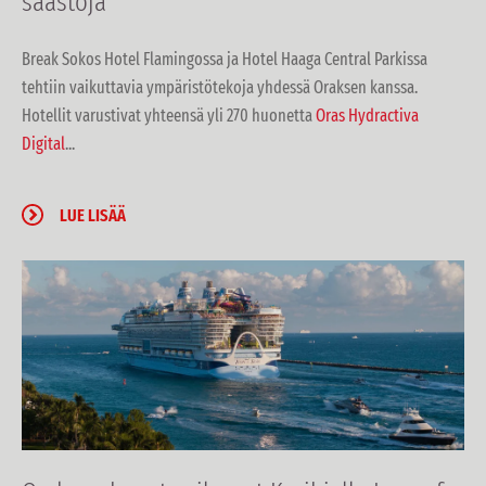
säästöjä
Break Sokos Hotel Flamingossa ja Hotel Haaga Central Parkissa
tehtiin vaikuttavia ympäristötekoja yhdessä Oraksen kanssa.
Hotellit varustivat yhteensä yli 270 huonetta
Oras Hydractiva
Digital
...
LUE LISÄÄ