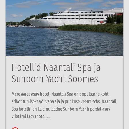
Hotellid Naantali Spa ja
Sunborn Yacht Soomes
Mere ääres asuv hotell Naantali Spa on populaarne koht
ärikohtumiseks või vaba aja ja puhkuse veetmiseks. Naantali
Spa hotellil on ka ainulaadne Sunborn Yachti pardal asuv
viietärni laevahotell....