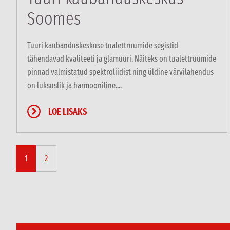
Soomes
Tuuri kaubanduskeskuse tualettruumide segistid
tähendavad kvaliteeti ja glamuuri. Näiteks on tualettruumide
pinnad valmistatud spektroliidist ning üldine värvilahendus
on luksuslik ja harmooniline....
LOE LISAKS
1
2