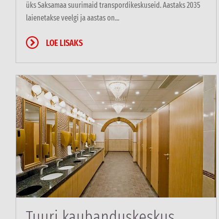
üks Saksamaa suurimaid transpordikeskuseid. Aastaks 2035
laienetakse veelgi ja aastas on...
LOE LISAKS
Tuuri kaubanduskeskus