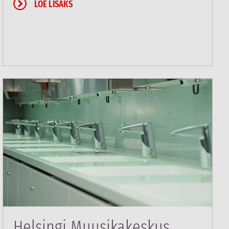
LOE LISAKS
Helsingi Muusikakeskus