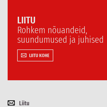
LIITU
Rohkem nõuandeid,
suundumused ja juhised
LIITU KOHE
Liitu