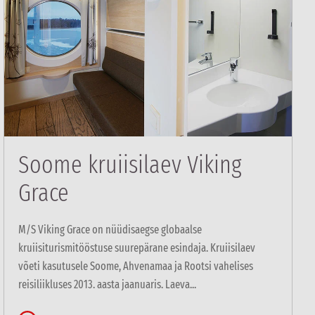
Soome kruiisilaev Viking
Grace
M/S Viking Grace on nüüdisaegse globaalse
kruiisiturismitööstuse suurepärane esindaja. Kruiisilaev
võeti kasutusele Soome, Ahvenamaa ja Rootsi vahelises
reisiliikluses 2013. aasta jaanuaris. Laeva...