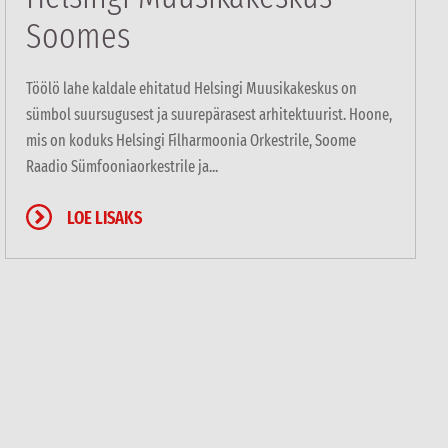
Soomes
Töölö lahe kaldale ehitatud Helsingi Muusikakeskus on
sümbol suursugusest ja suurepärasest arhitektuurist. Hoone,
mis on koduks Helsingi Filharmoonia Orkestrile, Soome
Raadio Sümfooniaorkestrile ja...
LOE LISAKS