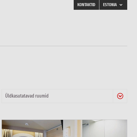
KONTAKTID
ESTONIA
ENGLISH
FINLAND
SWEDEN
NORWAY
DENMARK
POLAND
RUSSIA
ESTONIA
LATVIA
LITHUANIA
UKRAINE