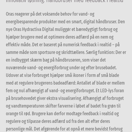
Innovativ løsning: Håndbruser med feedback i realtid
Oras reagerer på det voksende behov for vand- og
energibesparende produkter med en smart, digital håndbruser. Den
nye Oras Hydractiva Digital muliggør et bæredygtigt forbrug og
hjælper brugere med at optimere deres adfærd på en nem og
effektiv måde. Det er baseret på numerisk feedback i realtid – på
samme måde som sportsure og skridttællere. Særlig funktion: Der er
en indbygget skærm bag på håndbruseren, som viser det
nuværende vand- og energiforbrug under og efter brusebadet.
Udover at vise forbruget hjælper små ikoner i form af små blade
med at regulere brugerens badeadfærd: Antallet af blade er mellem
fem og nul afhængigt af vand- og energiforbruget. Et LED-lys foran
på brusehovedet giver ekstra visualisering. Afhængigt af forbruget
og vandtemperaturen skifter farverne i løbet af badet fra grøn til
orange til rød. Brugere kan derfor modtage feedback i realtid og
regulere og tilpasse deres adfærd ud fra den alt efter deres
personlige mål. Det afgørende for at opnå et mere bevidst forbrug