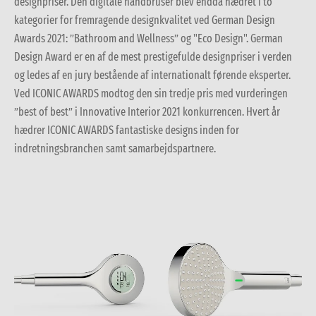
designpriser. Den digitale håndbruser blev endda hædret i to
kategorier for fremragende designkvalitet ved German Design
Awards 2021: ”Bathroom and Wellness” og "Eco Design". German
Design Award er en af de mest prestigefulde designpriser i verden
og ledes af en jury bestående af internationalt førende eksperter.
Ved ICONIC AWARDS modtog den sin tredje pris med vurderingen
”best of best” i Innovative Interior 2021 konkurrencen. Hvert år
hædrer ICONIC AWARDS fantastiske designs inden for
indretningsbranchen samt samarbejdspartnere.